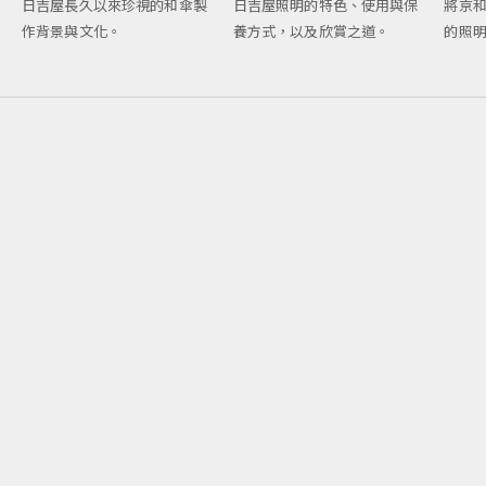
將京和
日吉屋長久以來珍視的和傘製
日吉屋照明的特色、使用與保
的照
作背景與文化。
養方式，以及欣賞之道。
將京都之風化為形：團扇的工藝｜塩見團扇・秋田 悅克〈京團