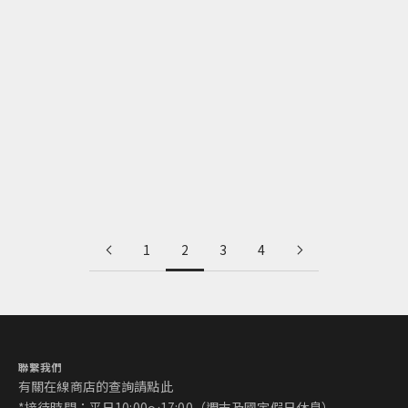
顛覆傳統的多功能和晒布「さささ」｜武田晒・武田 真一〈和
晒〉
閱讀更多
1
2
3
4
聯繫我們
有關在線商店的查詢請
點此
*接待時間：平日10:00～17:00（週末及國定假日休息）