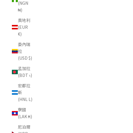
(NGN
₦)
奧地利
(EUR
€)
委內瑞
拉
(USD $)
孟加拉
(BDT ৳)
宏都拉
斯
(HNL L)
寮國
(LAK ₭)
尼泊爾