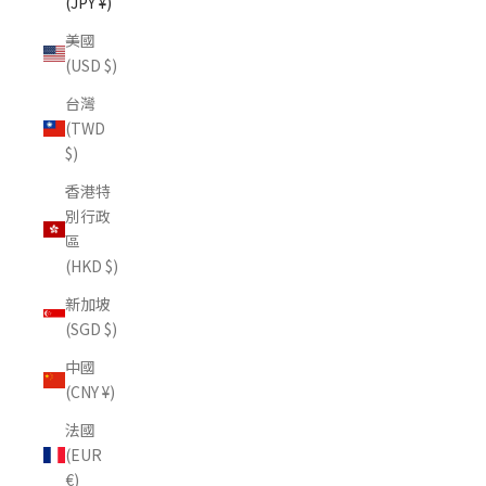
(JPY ¥)
美國
(USD $)
台灣
(TWD
$)
香港特
別行政
區
(HKD $)
新加坡
(SGD $)
中國
(CNY ¥)
法國
(EUR
€)