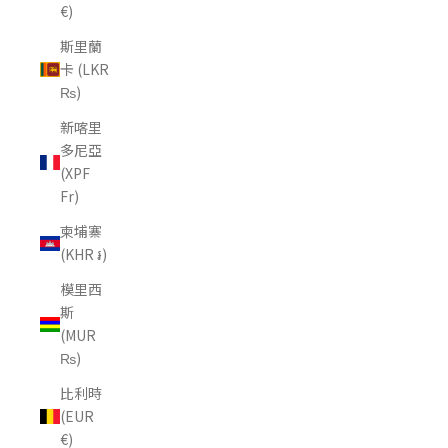
€)
斯里蘭
卡 (LKR
₨)
新喀里
多尼亞
(XPF
Fr)
柬埔寨
(KHR ៛)
模里西
斯
(MUR
₨)
比利時
(EUR
€)