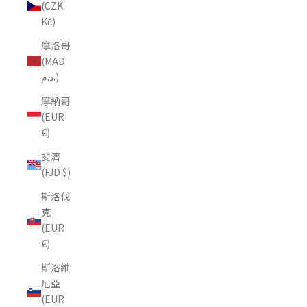
(CZK
Kč)
摩洛哥
(MAD
د.م.)
摩納哥
(EUR
€)
斐濟
(FJD $)
斯洛伐
克
(EUR
€)
斯洛維
尼亞
(EUR