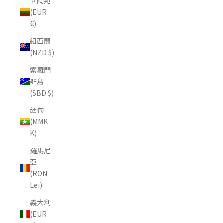
立陶宛
(EUR
€)
紐西蘭
(NZD $)
索羅門
群島
(SBD $)
緬甸
(MMK
K)
羅馬尼
亞
(RON
Lei)
義大利
(EUR