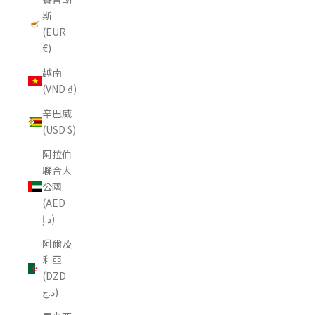
斯
(EUR
€)
越南
(VND ₫)
辛巴威
(USD $)
阿拉伯
聯合大
公國
(AED
د.إ)
阿爾及
利亞
(DZD
د.ج)