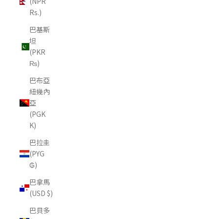
(NPR
Rs.)
巴基斯
坦
(PKR
₨)
巴布亞
紐幾內
亞
(PGK
K)
巴拉圭
(PYG
₲)
巴拿馬
(USD $)
巴貝多