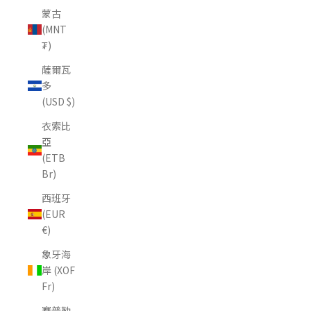
蒙古
(MNT
₮)
薩爾瓦
多
(USD $)
衣索比
亞
(ETB
Br)
西班牙
(EUR
€)
象牙海
岸 (XOF
Fr)
賽普勒