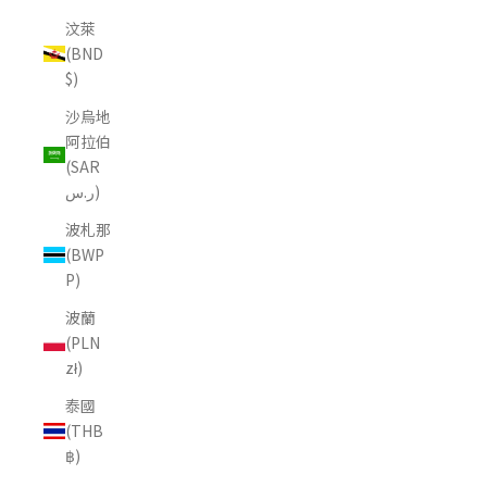
汶萊
(BND
$)
沙烏地
阿拉伯
(SAR
ر.س)
波札那
(BWP
P)
波蘭
(PLN
zł)
泰國
(THB
฿)