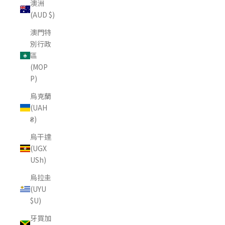
澳洲
(AUD $)
澳門特
別行政
區
(MOP
P)
烏克蘭
(UAH
₴)
烏干達
(UGX
USh)
烏拉圭
(UYU
$U)
牙買加