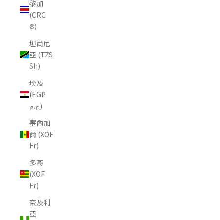
黎加
(CRC
₡)
坦尚尼
亞 (TZS
Sh)
埃及
(EGP
ج.م)
塞內加
爾 (XOF
Fr)
多哥
(XOF
Fr)
奈及利
亞