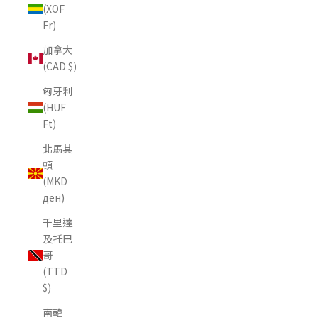
(XOF
Fr)
加拿大
(CAD $)
匈牙利
(HUF
Ft)
北馬其
頓
(MKD
ден)
千里達
及托巴
哥
(TTD
$)
南韓