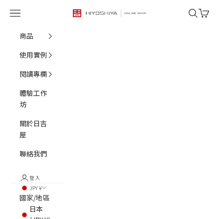
跳至內容
選單
搜尋
購物車
HIYOSHIYA ONLINE SHOP
商品
使用實例
閱讀專欄
體驗工作
坊
關於日吉
屋
聯絡我們
登入
JPY ¥
國家/地區
日本