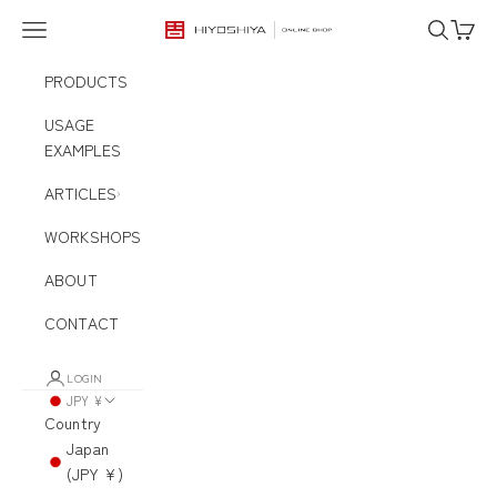
Skip to content
Navigation menu
Search
Cart
HIYOSHIYA ONLINE SHOP
PRODUCTS
USAGE
EXAMPLES
ARTICLES
WORKSHOPS
ABOUT
CONTACT
LOGIN
JPY ¥
Country
Japan
(JPY ¥)