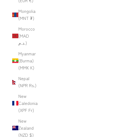
(EUR €)
Mongolia
(MNT ₮)
Morocco
(MAD
د.م.)
Myanmar
(Burma)
(MMK K)
Nepal
(NPR Rs.)
New
Caledonia
(XPF Fr)
New
Zealand
(NZD $)