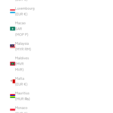
Luxembourg
(EUR €)
Macao
SAR
(MOP P)
Malaysia
(MYR RM)
Maldives
(MVR
MVR)
Malta
(EUR €)
Mauritius
(MUR ₨)
Monaco