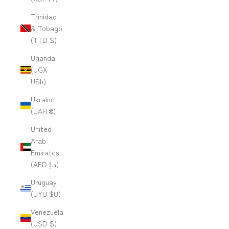
Trinidad
& Tobago
(TTD $)
Uganda
(UGX
USh)
Ukraine
(UAH ₴)
United
Arab
Emirates
(AED د.إ)
Uruguay
(UYU $U)
Venezuela
(USD $)