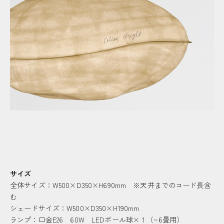
サイズ
全体サイズ：W500×D350×H690mm ※天井までのコード長含
む
シェードサイズ：W500×D350×H190mm
ランプ：口金E26 60W LEDボール球×１（~6畳用）