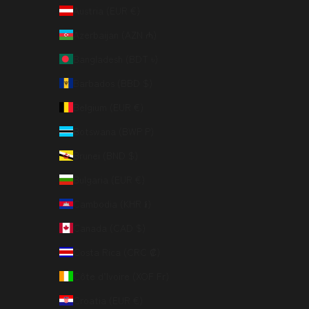
Austria (EUR €)
Azerbaijan (AZN ₼)
Bangladesh (BDT ৳)
Barbados (BBD $)
Belgium (EUR €)
Botswana (BWP P)
Brunei (BND $)
Bulgaria (EUR €)
Cambodia (KHR ៛)
Canada (CAD $)
Costa Rica (CRC ₡)
Côte d’Ivoire (XOF Fr)
Croatia (EUR €)