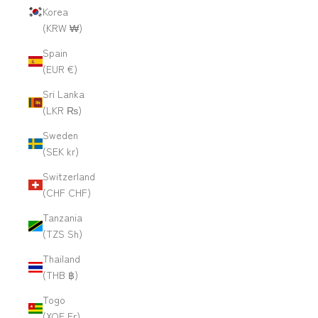
Korea
(KRW ₩)
Spain
(EUR €)
Sri Lanka
(LKR ₨)
Sweden
(SEK kr)
Switzerland
(CHF CHF)
Tanzania
(TZS Sh)
Thailand
(THB ฿)
Togo
(XOF Fr)