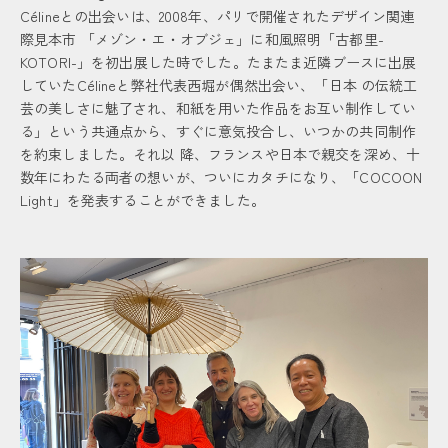
Célineとの出会いは、2008年、パリで開催されたデザイン関連
際見本市 「メゾン・エ・オブジェ」に和風照明「古都里-
KOTORI-」を初出展した時でした。たまたま近隣ブースに出展
していたCélineと弊社代表西堀が偶然出会い、「日本 の伝統工
芸の美しさに魅了され、和紙を用いた作品をお互い制作してい
る」という共通点から、すぐに意気投合し、いつかの共同制作
を約束しました。それ以 降、フランスや日本で親交を深め、十
数年にわたる両者の想いが、ついにカタチになり、「COCOON
Light」を発表することができました。