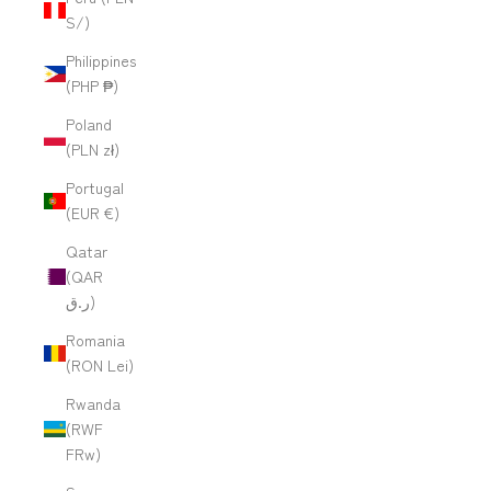
S/)
Philippines
(PHP ₱)
Poland
(PLN zł)
Portugal
(EUR €)
Qatar
(QAR
ر.ق)
Romania
(RON Lei)
Rwanda
(RWF
FRw)