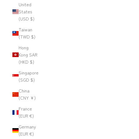
United
States
(USD $)
Taiwan
(TWD $)
Hong
Kong SAR
(HKD $)
Singapore
(SGD $)
China
(CNY ¥)
France
(EUR €)
Germany
(EUR €)