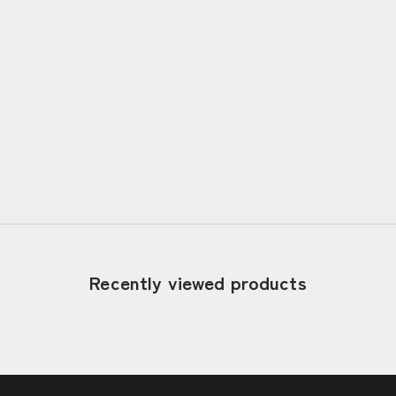
Jan 17, 2026
Tradition is Continuing Innovation –
Shaping the Future of Japanese
Umbrellas | Hiyoshiya, Kotaro Nishibori
〈Kyo-Wagasa〉
Read more
Recently viewed products