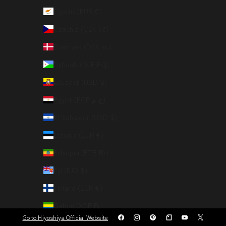
Cyprus (EUR €)
Czechia (CZK Kč)
Denmark (DKK kr.)
Djibouti (DJF Fdj)
Ecuador (USD $)
Egypt (EGP ج.م)
El Salvador (USD $)
Estonia (EUR €)
Ethiopia (ETB Br)
Fiji (FJD $)
Finland (EUR €)
Gabon (XOF Fr)
Go to Hiyoshiya Official Website
Greece (EUR €)