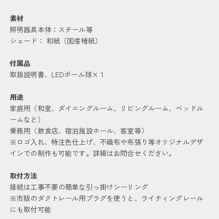
素材
照明器具本体：スチール等
シェード： 和紙（国産楮紙）
付属品
取扱説明書
、LEDボール球×１
用途
家庭用（和室、ダイニングルーム、リビングルーム、ベッドル
ームなど）
業務用（飲食店、宿泊施設ホール、客室等）
※ロゴ入れ、特注色仕上げ、不織布や布張り等オリジナルデザ
インでの制作も可能です。
詳細はお問合せください。
取付方法
接続は工事不要の簡単な引っ掛けシーリング
※市販のダクトレール用プラグを使うと、ライティングレール
にも取付可能