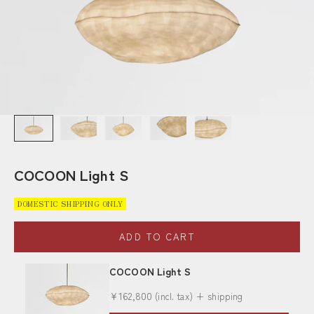
COCOON Light S
DOMESTIC SHIPPING ONLY
ADD TO CART
COCOON Light S
Sale price
¥162,800
(incl. tax) + shipping