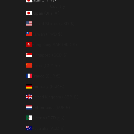
Japan (JPY ¥)
Country
Japan (JPY ¥)
United States (USD $)
Taiwan (TWD $)
Hong Kong SAR (HKD $)
Singapore (SGD $)
China (CNY ¥)
France (EUR €)
Germany (EUR €)
United Kingdom (GBP £)
Netherlands (EUR €)
Algeria (DZD د.ج)
Australia (AUD $)