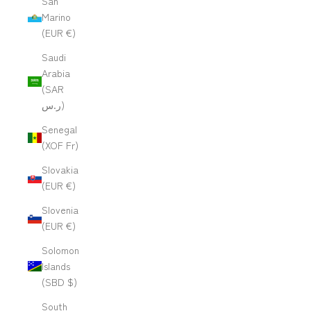
San
Marino
(EUR €)
Saudi
Arabia
(SAR
ر.س)
Senegal
(XOF Fr)
Slovakia
(EUR €)
Slovenia
(EUR €)
Solomon
Islands
(SBD $)
South