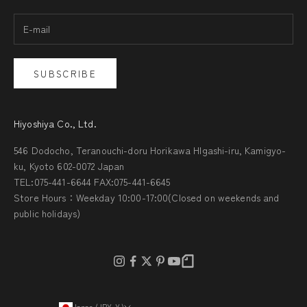
SUBSCRIBE
Hiyoshiya Co., Ltd.
546 Dodocho, Teranouchi-doru Horikawa HIgashi-iru, Kamigyo-
ku, Kyoto 602-0072 Japan
TEL:075-441-6644 FAX:075-441-6645
Store Hours：Weekday 10:00-17:00(Closed on weekends and
public holidays)