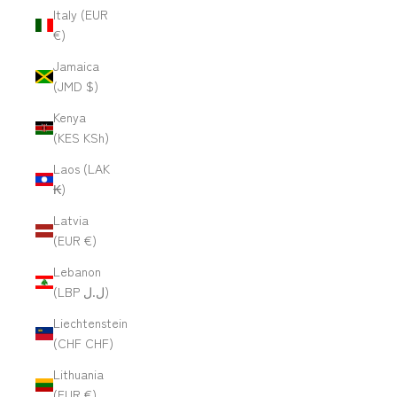
Italy (EUR
€)
Jamaica
(JMD $)
Kenya
(KES KSh)
Laos (LAK
₭)
Latvia
(EUR €)
Lebanon
(LBP ل.ل)
Liechtenstein
(CHF CHF)
Lithuania
(EUR €)