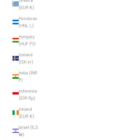
Greece
(EUR €)
Honduras
(HNL L)
Hungary
(HUF Ft)
Iceland
(ISK kr)
India (INR
₹)
Indonesia
(IDR Rp)
Ireland
(EUR €)
Israel (ILS
₪)