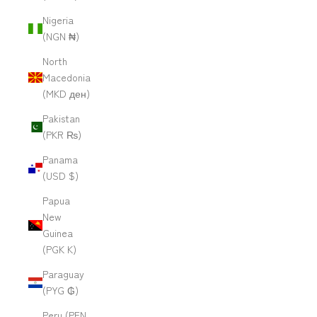
Nigeria
(NGN ₦)
North
Macedonia
(MKD ден)
Pakistan
(PKR ₨)
Panama
(USD $)
Papua
New
Guinea
(PGK K)
Paraguay
(PYG ₲)
Peru (PEN