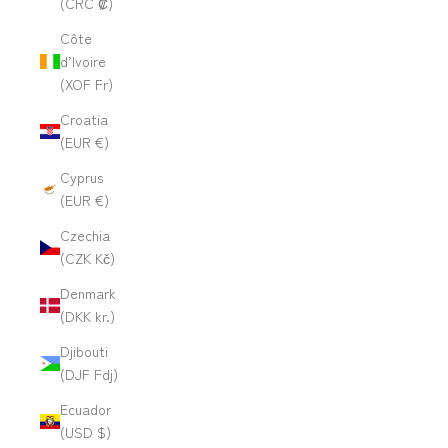
(CRC ₡)
Côte
d’Ivoire
(XOF Fr)
Croatia
(EUR €)
Cyprus
(EUR €)
Czechia
(CZK Kč)
Denmark
(DKK kr.)
Djibouti
(DJF Fdj)
Ecuador
(USD $)