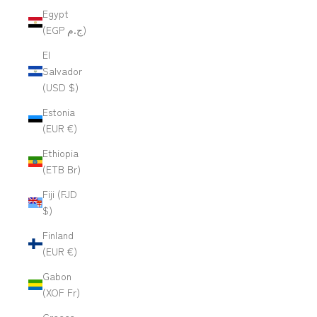
Egypt
(EGP ج.م)
El
Salvador
(USD $)
Estonia
(EUR €)
Ethiopia
(ETB Br)
Fiji (FJD
$)
Finland
(EUR €)
Gabon
(XOF Fr)