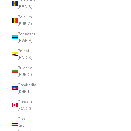
(BBD $)
Belgium
(EUR €)
Botswana
(BWP P)
Brunei
(BND $)
Bulgaria
(EUR €)
Cambodia
(KHR ៛)
Canada
(CAD $)
Costa
Rica