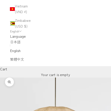
Vietnam
(VND ₫)
Zimbabwe
(USD $)
English
Language
日本語
English
繁體中文
Cart
Your cart is empty
Zoom picture