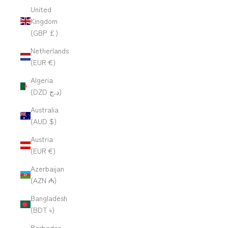
United
Kingdom
(GBP £)
Netherlands
(EUR €)
Algeria
(DZD د.ج)
Australia
(AUD $)
Austria
(EUR €)
Azerbaijan
(AZN ₼)
Bangladesh
(BDT ৳)
Barbados