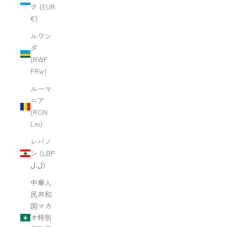
ク (EUR
€)
ルワン
ダ
(RWF
FRw)
ルーマ
ニア
(RON
Lei)
レバノ
ン (LBP
ل.ل)
中華人
民共和
国マカ
オ特別