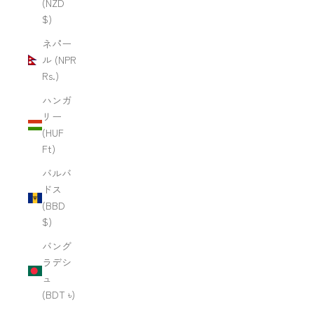
(NZD
$)
ネパー
ル (NPR
Rs.)
ハンガ
リー
(HUF
Ft)
バルバ
ドス
(BBD
$)
バング
ラデシ
ュ
(BDT ৳)