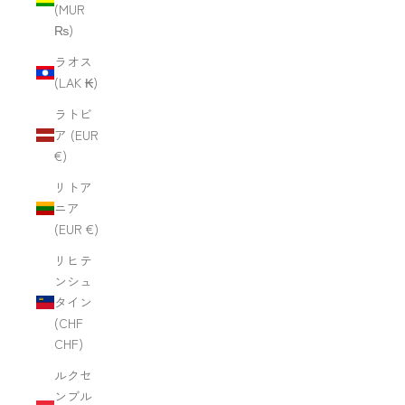
(MUR
₨)
ラオス
(LAK ₭)
ラトビ
ア (EUR
€)
リトア
ニア
(EUR €)
リヒテ
ンシュ
タイン
(CHF
CHF)
ルクセ
ンブル