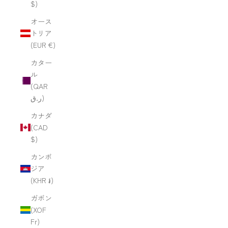
$)
オース
トリア
(EUR €)
カター
ル
(QAR
ر.ق)
カナダ
(CAD
$)
カンボ
ジア
(KHR ៛)
ガボン
(XOF
Fr)