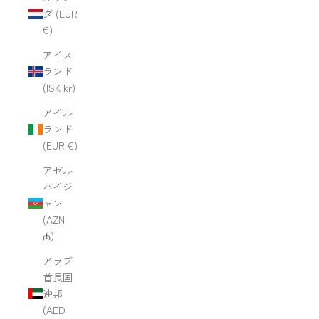
ダ (EUR
€)
アイス
ランド
(ISK kr)
アイル
ランド
(EUR €)
アゼル
バイジ
ャン
(AZN
₼)
アラブ
首長国
連邦
(AED