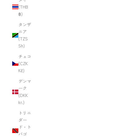
(THB
฿)
タンザ
ニア
(TZS
Sh)
チェコ
(CZK
Kč)
デンマ
ーク
(DKK
kr.)
トリニ
ダー
ド・ト
バゴ