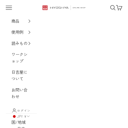
コンテンツへスキップ
メニュー
検索
カート
HIYOSHIYA ONLINE SHOP
商品
使用例
読みもの
ワークシ
ョップ
日吉屋に
ついて
お問い合
わせ
ログイン
JPY ¥
国/地域