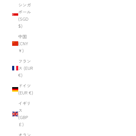
シンガ
ポール
(SGD
$)
中国
(CNY
¥)
フラン
ス (EUR
€)
ドイツ
(EUR €)
イギリ
ス
(GBP
£)
オラン