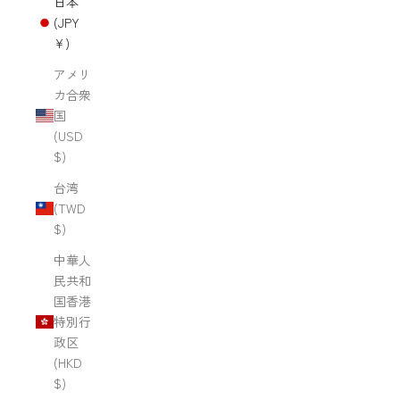
日本
(JPY
¥)
アメリ
カ合衆
国
(USD
$)
台湾
(TWD
$)
中華人
民共和
国香港
特別行
政区
(HKD
$)