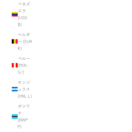
ベネズ
エラ
(USD
$)
ベルギ
ー (EUR
€)
ペルー
(PEN
S/)
ホンジ
ュラス
(HNL L)
ボツワ
ナ
(BWP
P)