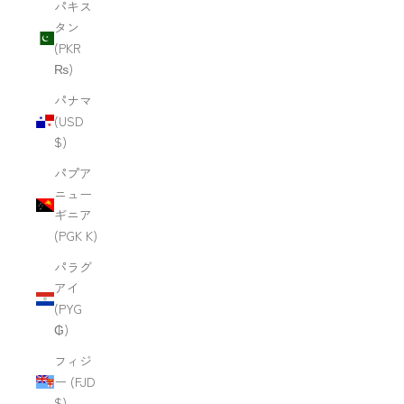
パキス
タン
(PKR
₨)
パナマ
(USD
$)
パプア
ニュー
ギニア
(PGK K)
パラグ
アイ
(PYG
₲)
フィジ
ー (FJD
$)