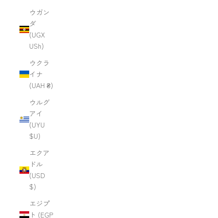
ウガン
ダ
(UGX
USh)
ウクラ
イナ
(UAH ₴)
ウルグ
アイ
(UYU
$U)
エクア
ドル
(USD
$)
エジプ
ト (EGP