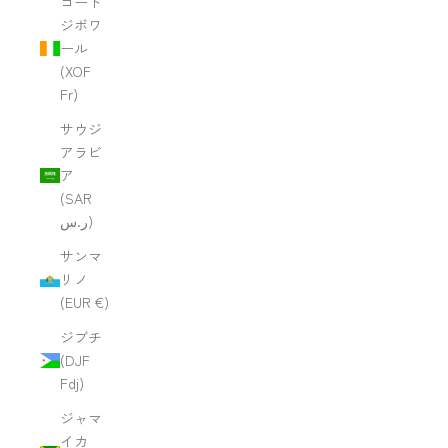
コート
ジボワ
ール
(XOF
Fr)
サウジ
アラビ
ア
(SAR
ر.س)
サンマ
リノ
(EUR €)
ジブチ
(DJF
Fdj)
ジャマ
イカ