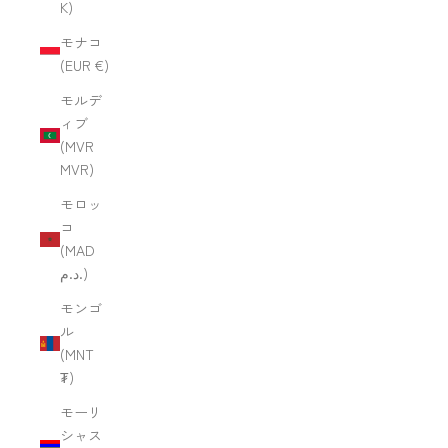
K)
モナコ
(EUR €)
モルデ
ィブ
(MVR
MVR)
モロッ
コ
(MAD
د.م.)
モンゴ
ル
(MNT
₮)
モーリ
シャス