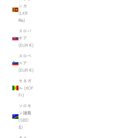
ンカ
(LKR
₨)
スロバ
キア
(EUR €)
スロベ
ニア
(EUR €)
セネガ
ル (XOF
Fr)
ソロモ
ン諸島
(SBD
$)
タイ