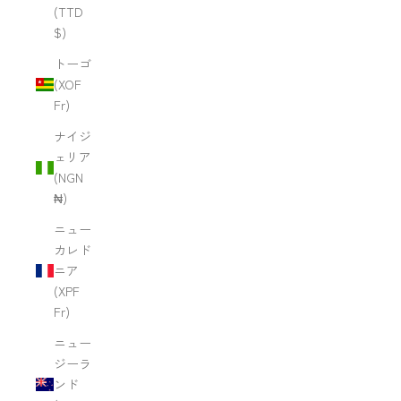
(TTD
$)
トーゴ
(XOF
Fr)
ナイジ
ェリア
(NGN
₦)
ニュー
カレド
ニア
(XPF
Fr)
ニュー
ジーラ
ンド