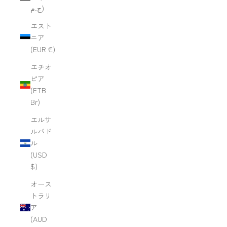
ج.م)
エスト
ニア
(EUR €)
エチオ
ピア
(ETB
Br)
エルサ
ルバド
ル
(USD
$)
オース
トラリ
ア
(AUD