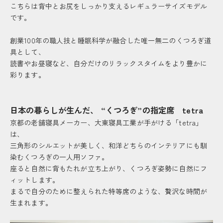
こちらは背中とお尻をしっかり支えるレギュラーサイズモデル
です。
創業100年の職人技と睡眠科学が融合した唯一無二のくつろぎ道
具として、
読書やお昼寝など、自分だけのリラックスタイムをより豊かに
彩ります。
日本の暮らしが生んだ、 “くつろぎ”の指定席 tetra
京都の老舗寝具メーカー、大東寝具工業が手がける「tetra」
は、
三角形のシルエットが美しく、和洋どちらのインテリアにも馴
染むくつろぎの一人用ソファ。
座ると自然に背もたれが立ち上がり、くつろぎ姿勢に自然にフ
ィットします。
まるで自分のために整えられた特等席のような、贅沢な時間が
生まれます。