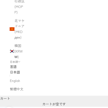
行政区
(MOP
P)
北マケ
ドニア
(MKD
ден)
韓国
(KRW
₩)
日本語
言語
日本語
English
繁體中文
カート
カートが空です