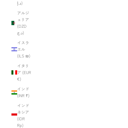
د.إ)
アルジ
ェリア
(DZD
د.ج)
イスラ
エル
(ILS ₪)
イタリ
ア (EUR
€)
インド
(INR ₹)
インド
ネシア
(IDR
Rp)