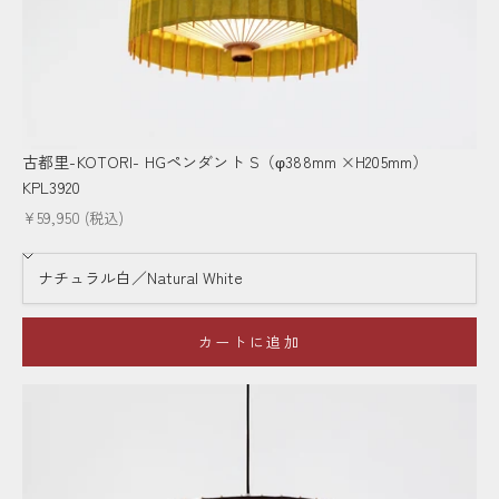
古都里-KOTORI- HGペンダント S（φ388mm ×H205mm）
KPL3920
セール価格
¥59,950
(税込)
カートに追加