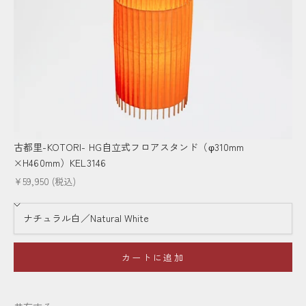
古都里-KOTORI- HG自立式フロアスタンド（φ310mm
×H460mm）KEL3146
セール価格
¥59,950
(税込)
カートに追加