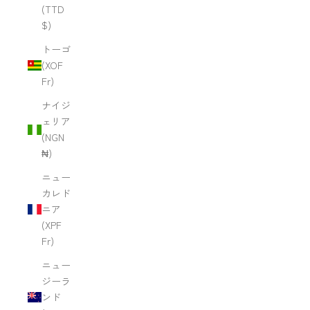
(TTD
$)
トーゴ
(XOF
Fr)
ナイジ
ェリア
(NGN
₦)
ニュー
カレド
ニア
(XPF
Fr)
ニュー
ジーラ
ンド