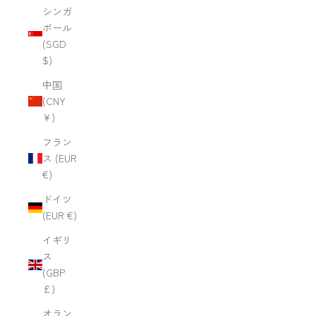
シンガ
ポール
(SGD
$)
中国
(CNY
¥)
フラン
ス (EUR
€)
ドイツ
(EUR €)
イギリ
ス
(GBP
£)
オラン