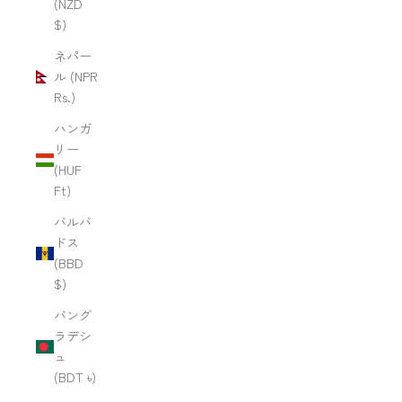
(NZD
$)
ネパー
ル (NPR
Rs.)
ハンガ
リー
(HUF
Ft)
バルバ
ドス
(BBD
$)
バング
ラデシ
ュ
(BDT ৳)