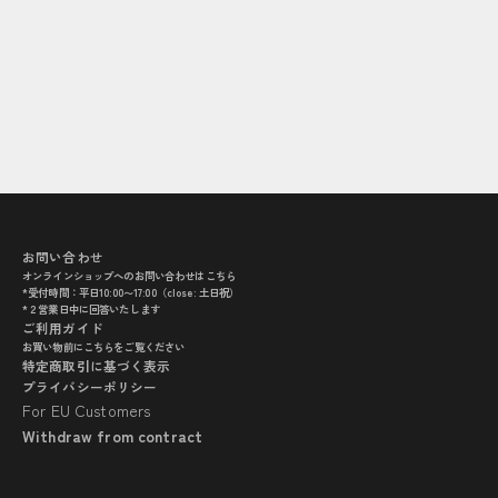
桶屋久次郎 京都
京都 御室
もっと見る
もっと見
お問い合わせ
オンラインショップへのお問い合わせは
こちら
*受付時間：平日10:00〜17:00（close: 土日祝）
*２営業日中に回答いたします
ご利用ガイド
お買い物前に
こちら
をご覧ください
特定商取引に基づく表示
プライバシーポリシー
For EU Customers
Withdraw from contract