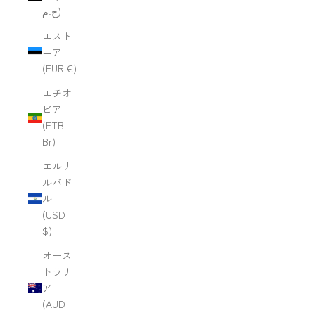
ج.م)
エスト
ニア
(EUR €)
エチオ
ピア
(ETB
Br)
エルサ
ルバド
ル
(USD
$)
オース
トラリ
ア
(AUD