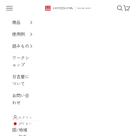
コンテンツへスキップ
メニュー
検索
カート
HIYOSHIYA ONLINE SHOP
商品
使用例
読みもの
ワークシ
ョップ
日吉屋に
ついて
お問い合
わせ
ログイン
JPY ¥
国/地域