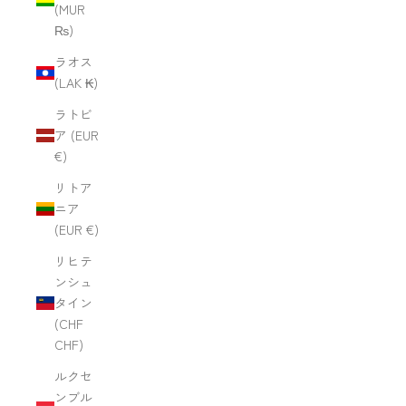
(MUR
₨)
ラオス
(LAK ₭)
ラトビ
ア (EUR
€)
リトア
ニア
(EUR €)
リヒテ
ンシュ
タイン
(CHF
CHF)
ルクセ
ンブル