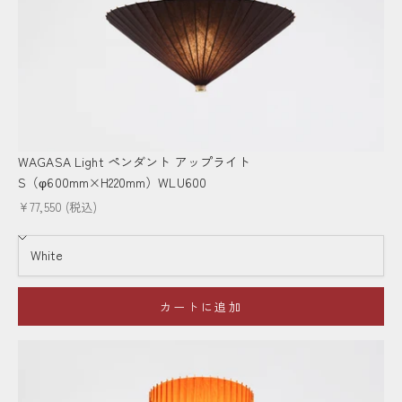
WAGASA Light ペンダント アップライト
S（φ600mm×H220mm）WLU600
セール価格
¥77,550
(税込)
カートに追加