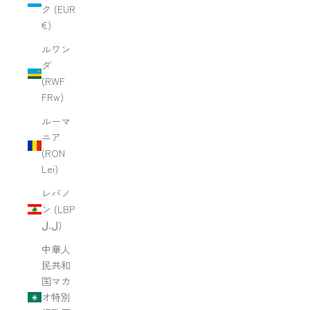
ク (EUR
€)
ルワン
ダ
(RWF
FRw)
ルーマ
ニア
(RON
Lei)
レバノ
ン (LBP
ل.ل)
中華人
民共和
国マカ
オ特別