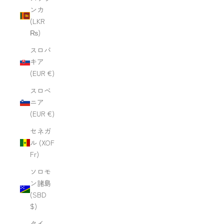
ンカ
(LKR
₨)
スロバ
キア
(EUR €)
スロベ
ニア
(EUR €)
セネガ
ル (XOF
Fr)
ソロモ
ン諸島
(SBD
$)
タイ