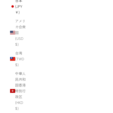
日本
(JPY
¥)
アメリ
カ合衆
国
(USD
$)
台湾
(TWD
$)
中華人
民共和
国香港
特別行
政区
(HKD
$)