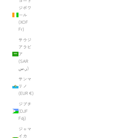
コート
ジボワ
ール
(XOF
Fr)
サウジ
アラビ
ア
(SAR
ر.س)
サンマ
リノ
(EUR €)
ジブチ
(DJF
Fdj)
ジャマ
イカ