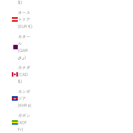
$)
オース
トリア
(EUR €)
カター
ル
(QAR
ر.ق)
カナダ
(CAD
$)
カンボ
ジア
(KHR ៛)
ガボン
(XOF
Fr)