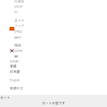
行政区
(MOP
P)
北マケ
ドニア
(MKD
ден)
韓国
(KRW
₩)
日本語
言語
日本語
English
繁體中文
カート
カートが空です