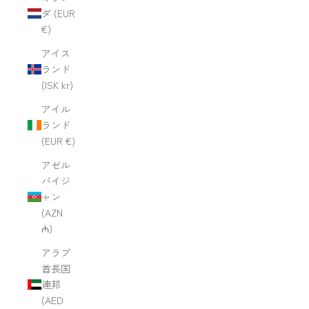
ダ (EUR
€)
アイス
ランド
(ISK kr)
アイル
ランド
(EUR €)
アゼル
バイジ
ャン
(AZN
₼)
アラブ
首長国
連邦
(AED