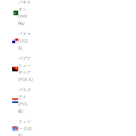
パキス
タン
(PKR
₨)
パナマ
(USD
$)
パプア
ニュー
ギニア
(PGK K)
パラグ
アイ
(PYG
₲)
フィジ
ー (FJD
$)