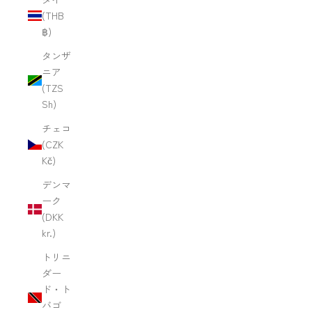
(THB
฿)
タンザ
ニア
(TZS
Sh)
チェコ
(CZK
Kč)
デンマ
ーク
(DKK
kr.)
トリニ
ダー
ド・ト
バゴ