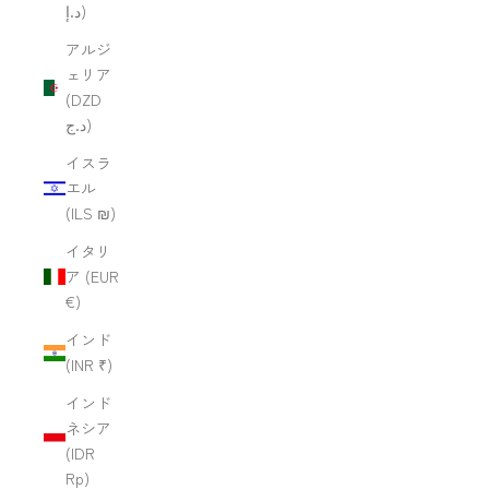
د.إ)
アルジ
ェリア
(DZD
د.ج)
イスラ
エル
(ILS ₪)
イタリ
ア (EUR
€)
インド
(INR ₹)
インド
ネシア
(IDR
Rp)