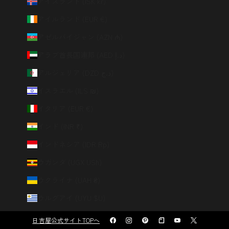
アイスランド (ISK kr)
アイルランド (EUR €)
アゼルバイジャン (AZN ₼)
アラブ首長国連邦 (AED د.إ)
アルジェリア (DZD د.ج)
イスラエル (ILS ₪)
イタリア (EUR €)
インド (INR ₹)
インドネシア (IDR Rp)
ウガンダ (UGX USh)
ウクライナ (UAH ₴)
ウルグアイ (UYU $U)
エクアドル (USD $)
日吉屋公式サイトTOPへ