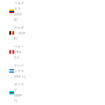
ベネズ
エラ
(USD
$)
ベルギ
ー (EUR
€)
ペルー
(PEN
S/)
ホンジ
ュラス
(HNL L)
ボツワ
ナ
(BWP
P)