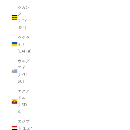
ウガン
ダ
(UGX
USh)
ウクラ
イナ
(UAH ₴)
ウルグ
アイ
(UYU
$U)
エクア
ドル
(USD
$)
エジプ
ト (EGP