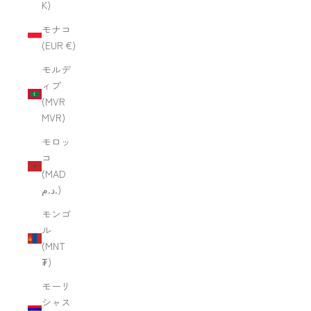
K)
モナコ
(EUR €)
モルデ
ィブ
(MVR
MVR)
モロッ
コ
(MAD
د.م.)
モンゴ
ル
(MNT
₮)
モーリ
シャス