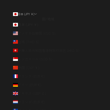
日本 (JPY ¥)
国/地域
日本 (JPY ¥)
アメリカ合衆国 (USD $)
台湾 (TWD $)
中華人民共和国香港特別行政区 (HKD $)
シンガポール (SGD $)
中国 (CNY ¥)
フランス (EUR €)
ドイツ (EUR €)
イギリス (GBP £)
オランダ (EUR €)